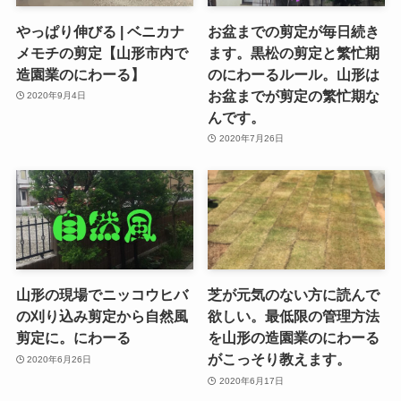
やっぱり伸びる | ベニカナ
お盆までの剪定が毎日続き
メモチの剪定【山形市内で
ます。黒松の剪定と繁忙期
造園業のにわーる】
のにわーるルール。山形は
お盆までが剪定の繁忙期な
2020年9月4日
んです。
2020年7月26日
山形の現場でニッコウヒバ
芝が元気のない方に読んで
の刈り込み剪定から自然風
欲しい。最低限の管理方法
剪定に。にわーる
を山形の造園業のにわーる
がこっそり教えます。
2020年6月26日
2020年6月17日