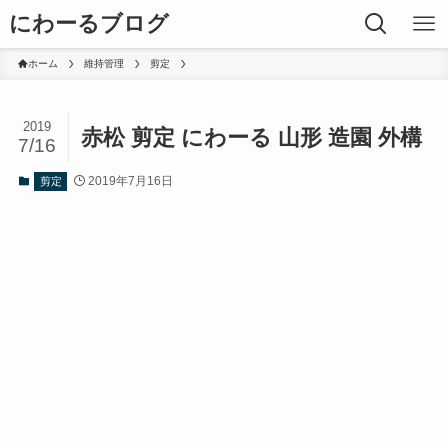
にわーるブログ
ホーム
維持管理
剪定
2019
赤松 剪定 にわーる 山形 造園 外構
7/16
2019年7月16日
剪定