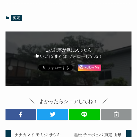
剪定
この記事が気に入ったら
いいね または フォローしてね！
Follow Me
よかったらシェアしてね！
ナナカマド モミジ サツキ
黒松 チャボヒバ 剪定 山形