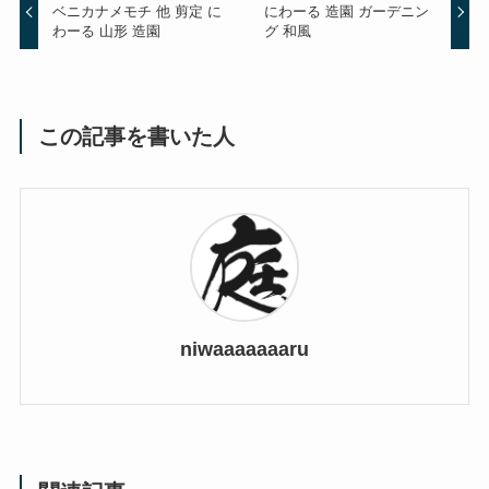
ベニカナメモチ 他 剪定 に
にわーる 造園 ガーデニン
わーる 山形 造園
グ 和風
この記事を書いた人
niwaaaaaaaru