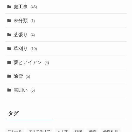
庭工事
(46)
未分類
(1)
芝張り
(4)
草刈り
(10)
薪とアイアン
(4)
除雪
(5)
雪囲い
(5)
タグ
にわーる
エクステリア
人工芝
伐採
外構
外構 山形