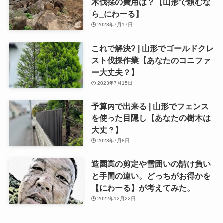
木伐採の費用は？【山形で頼むな
ら_にわーる】
2023年7月17日
これで解決? | 山形でゴールドクレ
スト伐採作業【あなたのコニファ
ー大丈夫？】
2023年7月15日
予算内で出来る | 山形でフェンス
を使った目隠し【あなたの樹木は
大丈？】
2023年7月8日
造園業の剪定や雪囲いの請け負い
と手間の違い。どっちがお得かを
【にわーる】が考えてみた。
2022年12月22日