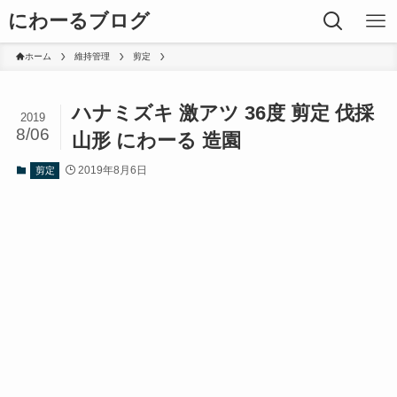
にわーるブログ
ホーム
維持管理
剪定
ハナミズキ 激アツ 36度 剪定 伐採
2019
8/06
山形 にわーる 造園
2019年8月6日
剪定