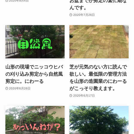
お盆までが剪定の繁忙期な
2020年9月4日
んです。
2020年7月26日
山形の現場でニッコウヒバ
芝が元気のない方に読んで
の刈り込み剪定から自然風
欲しい。最低限の管理方法
剪定に。にわーる
を山形の造園業のにわーる
がこっそり教えます。
2020年6月26日
2020年6月17日