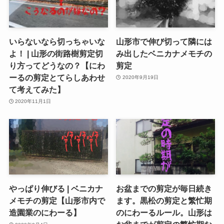
いらないなら切っちゃいな
山形市で伸び切って隣には
よ！ | 山形の街路樹剪定切
み出したベニカナメモチの
り方ってどうなの？【にわ
剪定
ーるの剪定とてらしあわせ
2020年9月19日
て考えてみた】
2020年11月1日
やっぱり伸びる | ベニカナ
お盆までの剪定が毎日続き
メモチの剪定【山形市内で
ます。黒松の剪定と繁忙期
造園業のにわーる】
のにわーるルール。山形は