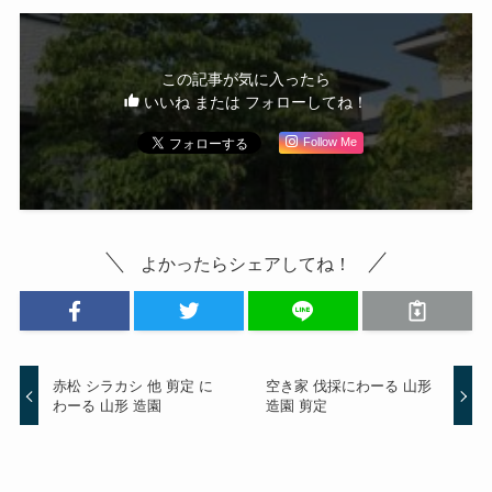
この記事が気に入ったら
いいね または フォローしてね！
Follow Me
よかったらシェアしてね！
赤松 シラカシ 他 剪定 に
空き家 伐採にわーる 山形
わーる 山形 造園
造園 剪定