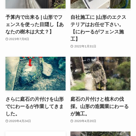
予算内で出来る | 山形でフ
自社施工に |山形のエクス
ェンスを使った目隠し【あ
テリアはお任せ下さい。
なたの樹木は大丈？】
【にわーるがフェンス施
工】
2023年7月8日
2022年1月31日
さらに庭石の片付けを山形
庭石の片付けと植木の伐
でにわーるが作業してきま
採。山形の造園業にわーる
した。
が施工。
2020年4月24日
2020年4月20日