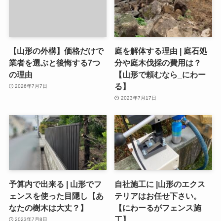
【山形の外構】価格だけで
庭を解体する理由 | 庭石処
業者を選ぶと後悔する7つ
分や庭木伐採の費用は？
の理由
【山形で頼むなら_にわー
る】
2026年7月7日
2023年7月17日
予算内で出来る | 山形でフ
自社施工に |山形のエクス
ェンスを使った目隠し【あ
テリアはお任せ下さい。
なたの樹木は大丈？】
【にわーるがフェンス施
工】
2023年7月8日