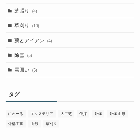
芝張り
(4)
草刈り
(10)
薪とアイアン
(4)
除雪
(5)
雪囲い
(5)
タグ
にわーる
エクステリア
人工芝
伐採
外構
外構 山形
外構工事
山形
草刈り