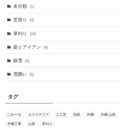
未分類
(1)
芝張り
(4)
草刈り
(10)
薪とアイアン
(4)
除雪
(5)
雪囲い
(5)
タグ
にわーる
エクステリア
人工芝
伐採
外構
外構 山形
外構工事
山形
草刈り