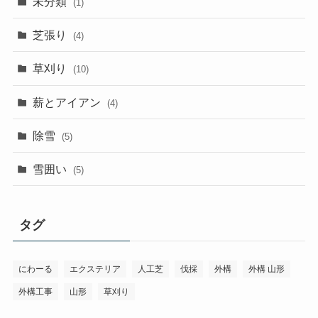
未分類
(1)
芝張り
(4)
草刈り
(10)
薪とアイアン
(4)
除雪
(5)
雪囲い
(5)
タグ
にわーる
エクステリア
人工芝
伐採
外構
外構 山形
外構工事
山形
草刈り