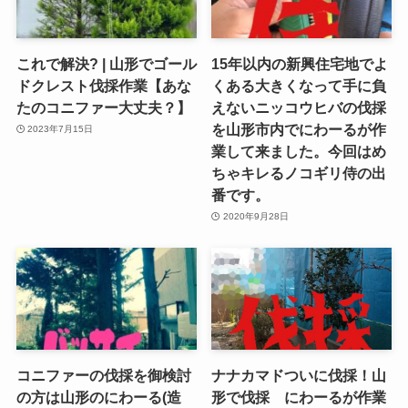
これで解決? | 山形でゴール
15年以内の新興住宅地でよ
ドクレスト伐採作業【あな
くある大きくなって手に負
たのコニファー大丈夫？】
えないニッコウヒバの伐採
を山形市内でにわーるが作
2023年7月15日
業して来ました。今回はめ
ちゃキレるノコギリ侍の出
番です。
2020年9月28日
コニファーの伐採を御検討
ナナカマドついに伐採！山
の方は山形のにわーる(造
形で伐採 にわーるが作業