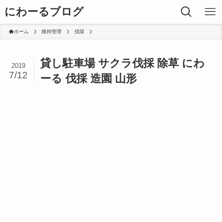
にわーるブログ
ホーム
維持管理
伐採
貸し駐車場 サクラ伐採 除草 にわ
2019
7/12
ーる 伐採 造園 山形