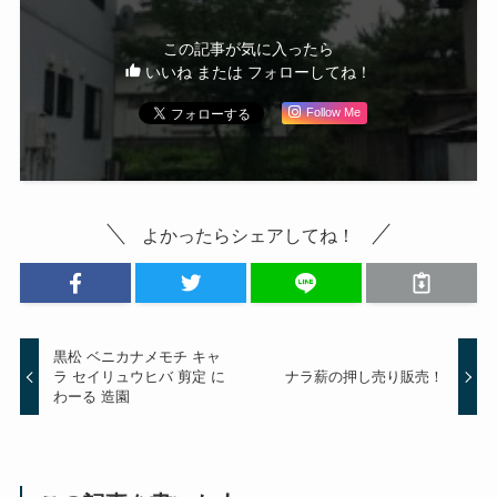
この記事が気に入ったら
いいね または フォローしてね！
Follow Me
よかったらシェアしてね！
黒松 ベニカナメモチ キャ
ラ セイリュウヒバ 剪定 に
ナラ薪の押し売り販売！
わーる 造園