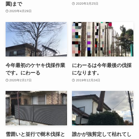
園)まで
2020年3月25日
2020年4月29日
今年最初のケヤキ伐採作業
にわーるは今年最後の伐採
です。にわーる
になります。
2020年2月17日
2019年12月24日
雪囲いと並行で樹木伐採と
誰かが強剪定して枯れてし