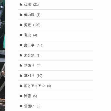
伐採
(21)
俺の庭
(1)
剪定
(109)
害虫
(4)
庭工事
(46)
未分類
(1)
芝張り
(4)
草刈り
(10)
薪とアイアン
(4)
除雪
(5)
雪囲い
(5)